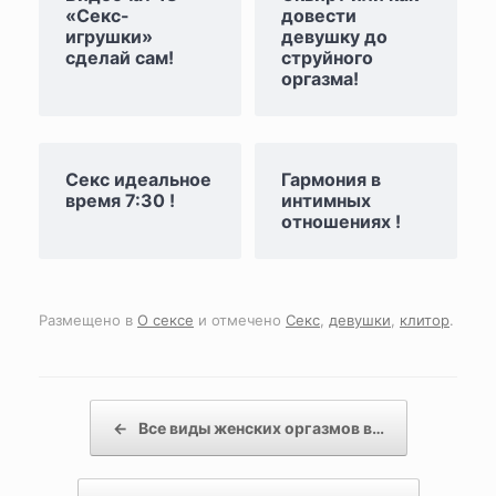
«Секс-
довести
игрушки»
девушку до
сделай сам!
струйного
оргазма!
Секс идеальное
Гармония в
время 7:30 !
интимных
отношениях !
Размещено в
О сексе
и отмечено
Секс
,
девушки
,
клитор
.
Навигация по записям
←
Все виды женских оргазмов в…