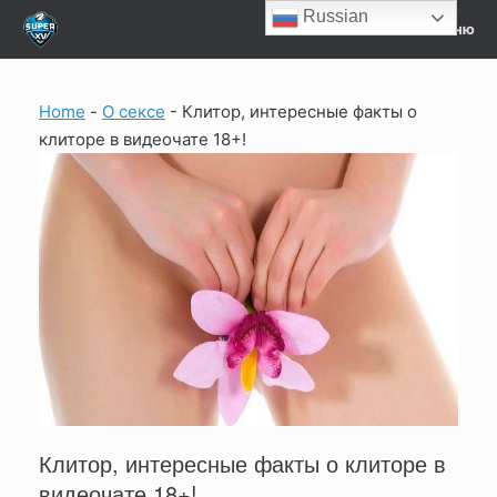
Перейти
Russian
Меню
к
содержанию
Home
-
О сексе
-
Клитор, интересные факты о
клиторе в видеочате 18+!
Клитор, интересные факты о клиторе в
видеочате 18+!